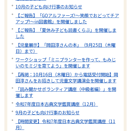
10月の子ども向け行事のお知らせ
【ご報告】「GOアルファーズ!～笑顔でおどってチア
アップ!～in図書館」を開催しました
【ご報告】「夏休み子ども読書くらぶ」を開催しま
した
【児童展示】「岡田淳さんの本」（9月25日（木曜
日）まで）
ワークショップ「ミニプランターを作って、もみじ
いのモミジを育てよう」を開催します
【再掲：10月16日（木曜日）から電話受付開始】岡
田淳さんをお招きして児童文学講演会を開催します
「読み聞かせボランティア講座（中級者編）」を開
催します
令和7年度日本古典文学鑑賞講座（12月）
9月の子ども向け行事のお知らせ
【時間変更】令和7年度日本古典文学鑑賞講座（11
月）