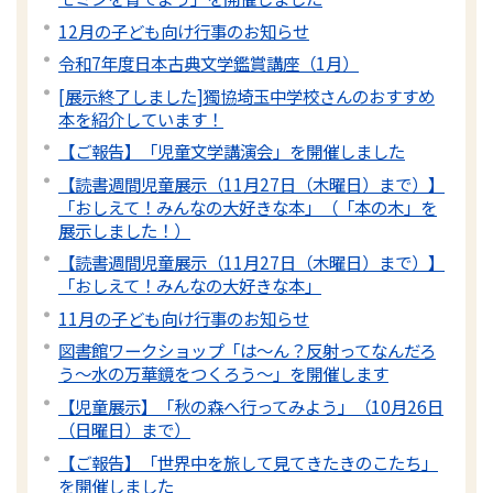
12月の子ども向け行事のお知らせ
令和7年度日本古典文学鑑賞講座（1月）
[展示終了しました]獨協埼玉中学校さんのおすすめ
本を紹介しています！
【ご報告】「児童文学講演会」を開催しました
【読書週間児童展示（11月27日（木曜日）まで）】
「おしえて！みんなの大好きな本」（「本の木」を
展示しました！）
【読書週間児童展示（11月27日（木曜日）まで）】
「おしえて！みんなの大好きな本」
11月の子ども向け行事のお知らせ
図書館ワークショップ「は～ん？反射ってなんだろ
う～水の万華鏡をつくろう～」を開催します
【児童展示】「秋の森へ行ってみよう」（10月26日
（日曜日）まで）
【ご報告】「世界中を旅して見てきたきのこたち」
を開催しました