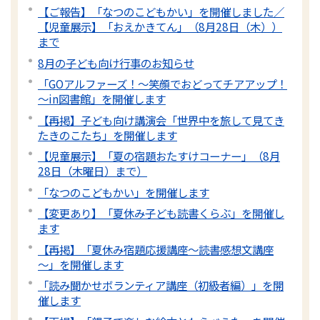
【ご報告】「なつのこどもかい」を開催しました／
【児童展示】「おえかきてん」（8月28日（木））
まで
8月の子ども向け行事のお知らせ
「GOアルファーズ！～笑顔でおどってチアアップ！
～in図書館」を開催します
【再掲】子ども向け講演会「世界中を旅して見てき
たきのこたち」を開催します
【児童展示】「夏の宿題おたすけコーナー」（8月
28日（木曜日）まで）
「なつのこどもかい」を開催します
【変更あり】「夏休み子ども読書くらぶ」を開催し
ます
【再掲】「夏休み宿題応援講座～読書感想文講座
～」を開催します
「読み聞かせボランティア講座（初級者編）」を開
催します