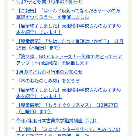
2月の子ども向け行事のお知らせ
【ご報告】「は～ん？反射ってなんだろう～水の万
華鏡をつくろう～」を開催しました
【展示終了しました】大相模中学校さんのおすすめ
本を紹介しています！
【児童展示】「冬はこたつで推理はいかが？」（1月
29日（木曜日）まで）
「第２弾 GOアルファーズ！～笑顔でおどってチア
アップ！～in図書館」を開催します
1月の子ども向け行事のお知らせ
「本のおたのしみ袋」をどうぞ
【展示終了しました】大相模中学校さんのおすすめ
本を紹介しています！
【児童展示】「もうすぐクリスマス」（12月27日
（土曜日）まで）
令和7年度日本古典文学鑑賞講座（2月）
【ご報告】「ミニプランターを作って、もみじいの
モミジを育てよう」を開催しました