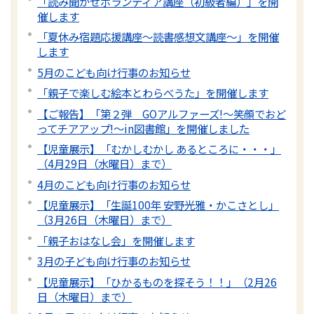
「読み聞かせボランティア講座（初級者編）」を開
催します
「夏休み宿題応援講座～読書感想文講座～」を開催
します
5月のこども向け行事のお知らせ
「親子で楽しむ絵本とわらべうた」を開催します
【ご報告】「第２弾 GOアルファーズ!～笑顔でおど
ってチアアップ!～in図書館」を開催しました
【児童展示】「むかしむかし あるところに・・・」
（4月29日（水曜日）まで）
4月のこども向け行事のお知らせ
【児童展示】「生誕100年 安野光雅・かこさとし」
（3月26日（木曜日）まで）
「親子おはなし会」を開催します
3月の子ども向け行事のお知らせ
【児童展示】「ひかるものを探そう！！」（2月26
日（木曜日）まで）