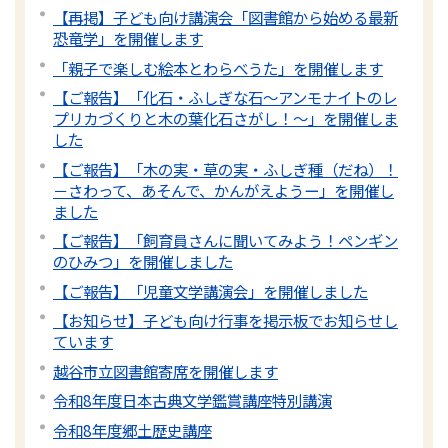
【再掲】子ども向け講演会「図書館から始める最新
恐竜学」を開催します
「親子で楽しむ絵本とわらべうた」を開催します
【ご報告】「化石・ふしぎな石～アンモナイトのレ
プリカづくりと木の葉化石さがし！～」を開催しま
した
【ご報告】「木の実・草の実・ふしぎ種（だね）！
－さわって、あそんで、かんがえようー」を開催し
ました
【ご報告】「飼育員さんに聞いてみよう！ペンギン
のひみつ」を開催しました
【ご報告】「児童文学講演会」を開催しました
【お知らせ】子ども向け行事を掲示板でお知らせし
ています
越谷市立図書館寄席を開催します
令和8年度日本古典文学鑑賞講座特別講演
令和8年度郷土歴史講座