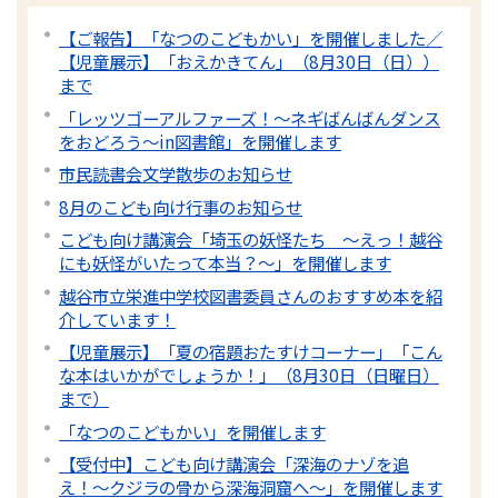
【ご報告】「なつのこどもかい」を開催しました／
【児童展示】「おえかきてん」（8月30日（日））
まで
「レッツゴーアルファーズ！～ネギばんばんダンス
をおどろう～in図書館」を開催します
市民読書会文学散歩のお知らせ
8月のこども向け行事のお知らせ
こども向け講演会「埼玉の妖怪たち 〜えっ！越谷
にも妖怪がいたって本当？～」を開催します
越谷市立栄進中学校図書委員さんのおすすめ本を紹
介しています！
【児童展示】「夏の宿題おたすけコーナー」「こん
な本はいかがでしょうか！」（8月30日（日曜日）
まで）
「なつのこどもかい」を開催します
【受付中】こども向け講演会「深海のナゾを追
え！〜クジラの骨から深海洞窟へ〜」を開催します