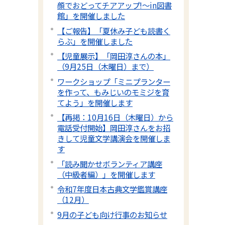
顔でおどってチアアップ!～in図書
館」を開催しました
【ご報告】「夏休み子ども読書く
らぶ」を開催しました
【児童展示】「岡田淳さんの本」
（9月25日（木曜日）まで）
ワークショップ「ミニプランター
を作って、もみじいのモミジを育
てよう」を開催します
【再掲：10月16日（木曜日）から
電話受付開始】岡田淳さんをお招
きして児童文学講演会を開催しま
す
「読み聞かせボランティア講座
（中級者編）」を開催します
令和7年度日本古典文学鑑賞講座
（12月）
9月の子ども向け行事のお知らせ