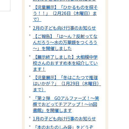
【児童展示】「ひかるものを探そ
う！！」（2月26日（木曜日）ま
で）
2月の子ども向け行事のお知らせ
【ご報告】「は～ん？反射ってな
んだろう～水の万華鏡をつくろう
～」を開催しました
【展示終了しました】大相模中学
校さんのおすすめ本を紹介してい
ます！
【児童展示】「冬はこたつで推理
はいかが？」（1月29日（木曜日）
まで）
「第２弾 GOアルファーズ！～笑
顔でおどってチアアップ！～in図
書館」を開催します
1月の子ども向け行事のお知らせ
「本のおたのしみ袋」をどうぞ