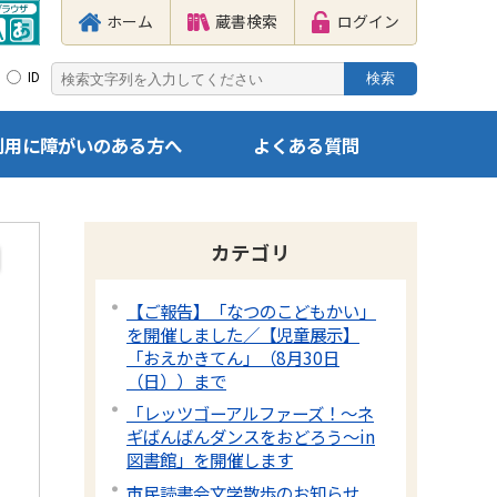
ホーム
蔵書検索
ログイン
ID
利用に障がいのある方へ
よくある質問
カテゴリ
【ご報告】「なつのこどもかい」
を開催しました／【児童展示】
「おえかきてん」（8月30日
（日））まで
「レッツゴーアルファーズ！～ネ
ギばんばんダンスをおどろう～in
図書館」を開催します
市民読書会文学散歩のお知らせ