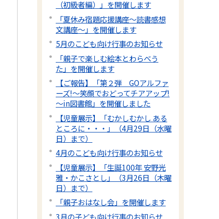
（初級者編）」を開催します
「夏休み宿題応援講座～読書感想
文講座～」を開催します
5月のこども向け行事のお知らせ
「親子で楽しむ絵本とわらべう
た」を開催します
【ご報告】「第２弾 GOアルファ
ーズ!～笑顔でおどってチアアップ!
～in図書館」を開催しました
【児童展示】「むかしむかし ある
ところに・・・」（4月29日（水曜
日）まで）
4月のこども向け行事のお知らせ
【児童展示】「生誕100年 安野光
雅・かこさとし」（3月26日（木曜
日）まで）
「親子おはなし会」を開催します
3月の子ども向け行事のお知らせ