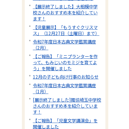
【展示終了しました】大相模中学
校さんのおすすめ本を紹介してい
ます！
【児童展示】「もうすぐクリスマ
ス」（12月27日（土曜日）まで）
令和7年度日本古典文学鑑賞講座
（2月）
【ご報告】「ミニプランターを作
って、もみじいのモミジを育てよ
う」を開催しました
12月の子ども向け行事のお知らせ
令和7年度日本古典文学鑑賞講座
（1月）
[展示終了しました]獨協埼玉中学校
さんのおすすめ本を紹介していま
す！
【ご報告】「児童文学講演会」を
開催しました