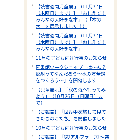
【読書週間児童展示（11月27日
（木曜日）まで）】「おしえて！
みんなの大好きな本」（「本の
木」を展示しました！）
【読書週間児童展示（11月27日
（木曜日）まで）】「おしえて！
みんなの大好きな本」
11月の子ども向け行事のお知らせ
図書館ワークショップ「は～ん？
反射ってなんだろう～水の万華鏡
をつくろう～」を開催します
【児童展示】「秋の森へ行ってみ
よう」（10月26日（日曜日）ま
で）
【ご報告】「世界中を旅して見て
きたきのこたち」を開催しました
10月の子ども向け行事のお知らせ
【ご報告】「GOアルファーズ!～笑