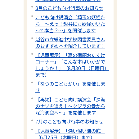
8月のこども向け行事のお知らせ
こども向け講演会「埼玉の妖怪た
ち 〜えっ！越谷にも妖怪がいた
って本当？～」を開催します
越谷市立栄進中学校図書委員さん
のおすすめ本を紹介しています！
【児童展示】「夏の宿題おたすけ
コーナー」「こんな本はいかがで
しょうか！」（8月30日（日曜日）
まで）
「なつのこどもかい」を開催しま
す
【再掲】こども向け講演会「深海
のナゾを追え！〜クジラの骨から
深海洞窟へ〜」を開催します
7月のこども向け行事のお知らせ
【児童展示】「深い深い海の底」
（6月25日（木曜日）まで）