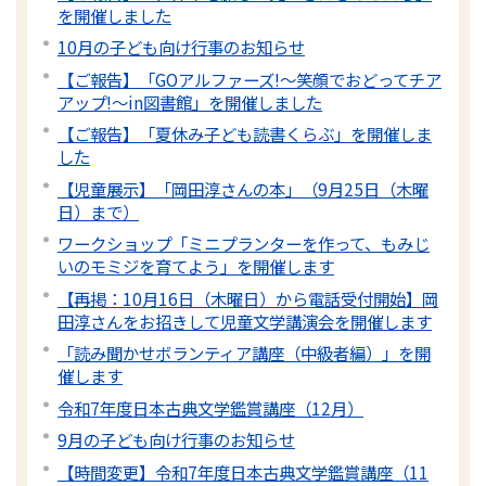
を開催しました
10月の子ども向け行事のお知らせ
【ご報告】「GOアルファーズ!～笑顔でおどってチア
アップ!～in図書館」を開催しました
【ご報告】「夏休み子ども読書くらぶ」を開催しま
した
【児童展示】「岡田淳さんの本」（9月25日（木曜
日）まで）
ワークショップ「ミニプランターを作って、もみじ
いのモミジを育てよう」を開催します
【再掲：10月16日（木曜日）から電話受付開始】岡
田淳さんをお招きして児童文学講演会を開催します
「読み聞かせボランティア講座（中級者編）」を開
催します
令和7年度日本古典文学鑑賞講座（12月）
9月の子ども向け行事のお知らせ
【時間変更】令和7年度日本古典文学鑑賞講座（11