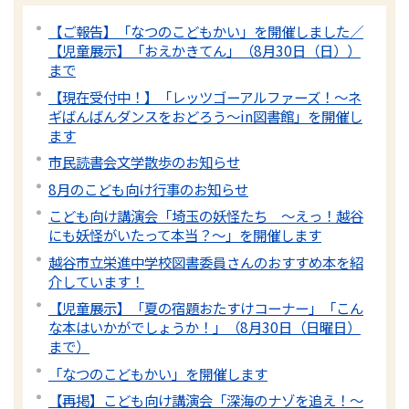
【ご報告】「なつのこどもかい」を開催しました／
【児童展示】「おえかきてん」（8月30日（日））
まで
【現在受付中！】「レッツゴーアルファーズ！～ネ
ギばんばんダンスをおどろう～in図書館」を開催し
ます
市民読書会文学散歩のお知らせ
8月のこども向け行事のお知らせ
こども向け講演会「埼玉の妖怪たち 〜えっ！越谷
にも妖怪がいたって本当？～」を開催します
越谷市立栄進中学校図書委員さんのおすすめ本を紹
介しています！
【児童展示】「夏の宿題おたすけコーナー」「こん
な本はいかがでしょうか！」（8月30日（日曜日）
まで）
「なつのこどもかい」を開催します
【再掲】こども向け講演会「深海のナゾを追え！〜