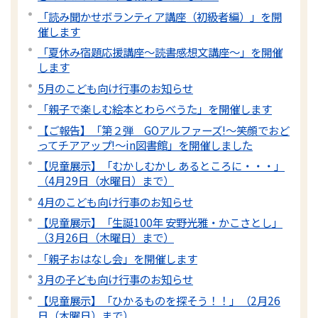
「読み聞かせボランティア講座（初級者編）」を開
催します
「夏休み宿題応援講座～読書感想文講座～」を開催
します
5月のこども向け行事のお知らせ
「親子で楽しむ絵本とわらべうた」を開催します
【ご報告】「第２弾 GOアルファーズ!～笑顔でおど
ってチアアップ!～in図書館」を開催しました
【児童展示】「むかしむかし あるところに・・・」
（4月29日（水曜日）まで）
4月のこども向け行事のお知らせ
【児童展示】「生誕100年 安野光雅・かこさとし」
（3月26日（木曜日）まで）
「親子おはなし会」を開催します
3月の子ども向け行事のお知らせ
【児童展示】「ひかるものを探そう！！」（2月26
日（木曜日）まで）