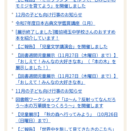
モミジを育てよう」を開催しました
12月の子ども向け行事のお知らせ
令和7年度日本古典文学鑑賞講座（1月）
[展示終了しました]獨協埼玉中学校さんのおすすめ
本を紹介しています！
【ご報告】「児童文学講演会」を開催しました
【読書週間児童展示（11月27日（木曜日）まで）】
「おしえて！みんなの大好きな本」（「本の木」を
展示しました！）
【読書週間児童展示（11月27日（木曜日）まで）】
「おしえて！みんなの大好きな本」
11月の子ども向け行事のお知らせ
図書館ワークショップ「は～ん？反射ってなんだろ
う～水の万華鏡をつくろう～」を開催します
【児童展示】「秋の森へ行ってみよう」（10月26日
（日曜日）まで）
【ご報告】「世界中を旅して見てきたきのこたち」