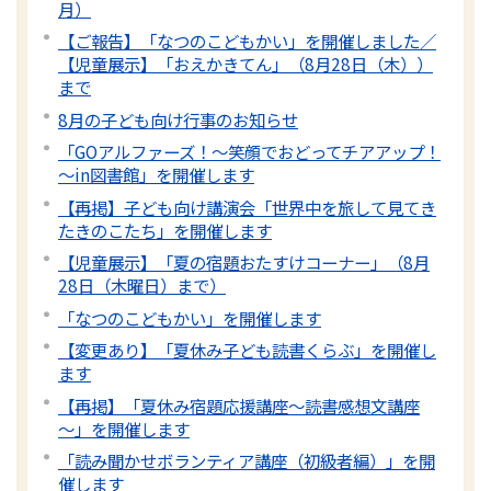
月）
【ご報告】「なつのこどもかい」を開催しました／
【児童展示】「おえかきてん」（8月28日（木））
まで
8月の子ども向け行事のお知らせ
「GOアルファーズ！～笑顔でおどってチアアップ！
～in図書館」を開催します
【再掲】子ども向け講演会「世界中を旅して見てき
たきのこたち」を開催します
【児童展示】「夏の宿題おたすけコーナー」（8月
28日（木曜日）まで）
「なつのこどもかい」を開催します
【変更あり】「夏休み子ども読書くらぶ」を開催し
ます
【再掲】「夏休み宿題応援講座～読書感想文講座
～」を開催します
「読み聞かせボランティア講座（初級者編）」を開
催します