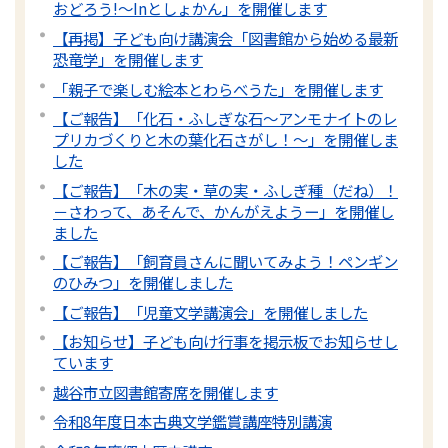
おどろう!～Inとしょかん」を開催します
【再掲】子ども向け講演会「図書館から始める最新
恐竜学」を開催します
「親子で楽しむ絵本とわらべうた」を開催します
【ご報告】「化石・ふしぎな石～アンモナイトのレ
プリカづくりと木の葉化石さがし！～」を開催しま
した
【ご報告】「木の実・草の実・ふしぎ種（だね）！
－さわって、あそんで、かんがえようー」を開催し
ました
【ご報告】「飼育員さんに聞いてみよう！ペンギン
のひみつ」を開催しました
【ご報告】「児童文学講演会」を開催しました
【お知らせ】子ども向け行事を掲示板でお知らせし
ています
越谷市立図書館寄席を開催します
令和8年度日本古典文学鑑賞講座特別講演