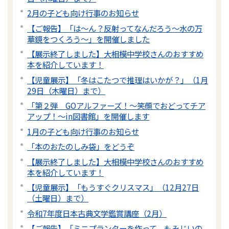
2月の子ども向け行事のお知らせ
【ご報告】「は～ん？反射ってなんだろう～水の万
華鏡をつくろう～」を開催しました
【展示終了しました】大相模中学校さんのおすすめ
本を紹介しています！
【児童展示】「冬はこたつで推理はいかが？」（1月
29日（木曜日）まで）
「第２弾 GOアルファーズ！～笑顔でおどってチア
アップ！～in図書館」を開催します
1月の子ども向け行事のお知らせ
「本のおたのしみ袋」をどうぞ
【展示終了しました】大相模中学校さんのおすすめ
本を紹介しています！
【児童展示】「もうすぐクリスマス」（12月27日
（土曜日）まで）
令和7年度日本古典文学鑑賞講座（2月）
【ご報告】「ミニプランターを作って、もみじいの