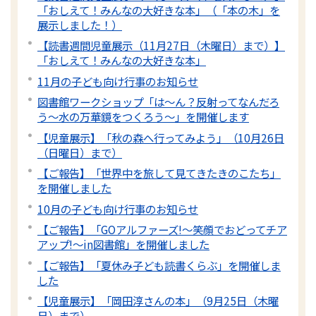
「おしえて！みんなの大好きな本」（「本の木」を
展示しました！）
【読書週間児童展示（11月27日（木曜日）まで）】
「おしえて！みんなの大好きな本」
11月の子ども向け行事のお知らせ
図書館ワークショップ「は～ん？反射ってなんだろ
う～水の万華鏡をつくろう～」を開催します
【児童展示】「秋の森へ行ってみよう」（10月26日
（日曜日）まで）
【ご報告】「世界中を旅して見てきたきのこたち」
を開催しました
10月の子ども向け行事のお知らせ
【ご報告】「GOアルファーズ!～笑顔でおどってチア
アップ!～in図書館」を開催しました
【ご報告】「夏休み子ども読書くらぶ」を開催しま
した
【児童展示】「岡田淳さんの本」（9月25日（木曜
日）まで）