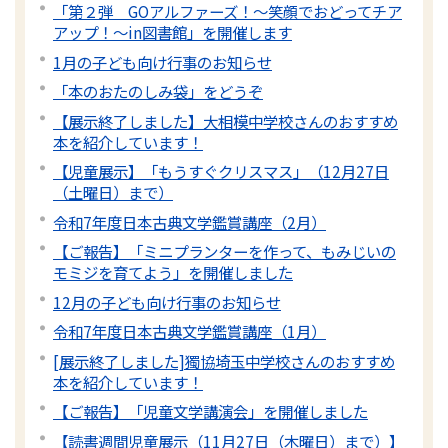
「第２弾 GOアルファーズ！～笑顔でおどってチア
アップ！～in図書館」を開催します
1月の子ども向け行事のお知らせ
「本のおたのしみ袋」をどうぞ
【展示終了しました】大相模中学校さんのおすすめ
本を紹介しています！
【児童展示】「もうすぐクリスマス」（12月27日
（土曜日）まで）
令和7年度日本古典文学鑑賞講座（2月）
【ご報告】「ミニプランターを作って、もみじいの
モミジを育てよう」を開催しました
12月の子ども向け行事のお知らせ
令和7年度日本古典文学鑑賞講座（1月）
[展示終了しました]獨協埼玉中学校さんのおすすめ
本を紹介しています！
【ご報告】「児童文学講演会」を開催しました
【読書週間児童展示（11月27日（木曜日）まで）】