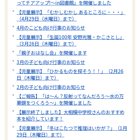
ってチアアップ!～in図書館」を開催しました
【児童展示】「むかしむかし あるところに・・・」
（4月29日（水曜日）まで）
4月のこども向け行事のお知らせ
【児童展示】「生誕100年 安野光雅・かこさとし」
（3月26日（木曜日）まで）
「親子おはなし会」を開催します
3月の子ども向け行事のお知らせ
【児童展示】「ひかるものを探そう！！」（2月26
日（木曜日）まで）
2月の子ども向け行事のお知らせ
【ご報告】「は～ん？反射ってなんだろう～水の万
華鏡をつくろう～」を開催しました
【展示終了しました】大相模中学校さんのおすすめ
本を紹介しています！
【児童展示】「冬はこたつで推理はいかが？」（1月
29日（木曜日）まで）