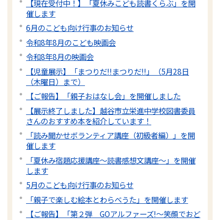
【現在受付中！】「夏休みこども読書くらぶ」を開
催します
6月のこども向け行事のお知らせ
令和8年8月のこども映画会
令和8年8月の映画会
【児童展示】「まつりだ!!まつりだ!!」（5月28日
（木曜日）まで）
【ご報告】「親子おはなし会」を開催しました
【展示終了しました】越谷市立栄進中学校図書委員
さんのおすすめ本を紹介しています！
「読み聞かせボランティア講座（初級者編）」を開
催します
「夏休み宿題応援講座～読書感想文講座～」を開催
します
5月のこども向け行事のお知らせ
「親子で楽しむ絵本とわらべうた」を開催します
【ご報告】「第２弾 GOアルファーズ!～笑顔でおど