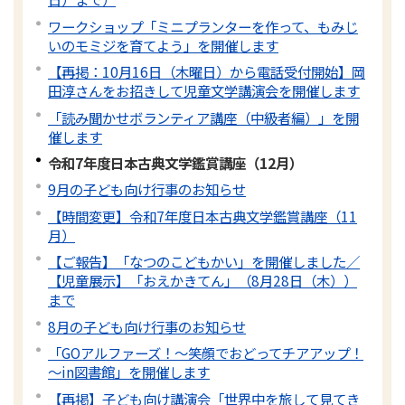
ワークショップ「ミニプランターを作って、もみじ
いのモミジを育てよう」を開催します
【再掲：10月16日（木曜日）から電話受付開始】岡
田淳さんをお招きして児童文学講演会を開催します
「読み聞かせボランティア講座（中級者編）」を開
催します
令和7年度日本古典文学鑑賞講座（12月）
9月の子ども向け行事のお知らせ
【時間変更】令和7年度日本古典文学鑑賞講座（11
月）
【ご報告】「なつのこどもかい」を開催しました／
【児童展示】「おえかきてん」（8月28日（木））
まで
8月の子ども向け行事のお知らせ
「GOアルファーズ！～笑顔でおどってチアアップ！
～in図書館」を開催します
【再掲】子ども向け講演会「世界中を旅して見てき