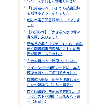
シリーズ予約をご利用ください
「利用者のページ」から読書記録
を残せるようになりました
越谷市電子図書館がオープンしま
した
【お知らせ】「大きな文字の青い
鳥文庫」入りました
新越谷VARIE（ヴァリエ）内「越谷
市立図書館専用返却ポスト」の場
所が変更になりました
布絵本貸出の一時停止について
マイナンバー通知カードは、本人
確認書類として使用できません
図書館の雑誌に広告を掲載しませ
んか～雑誌スポンサー募集～
市立図書館へ自動車で来館し、ブ
ックポストを利用されるみなさま
へ（お願い）