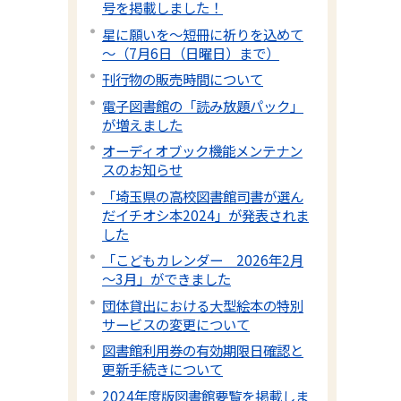
号を掲載しました！
星に願いを～短冊に祈りを込めて
～（7月6日（日曜日）まで）
刊行物の販売時間について
電子図書館の「読み放題パック」
が増えました
オーディオブック機能メンテナン
スのお知らせ
「埼玉県の高校図書館司書が選ん
だイチオシ本2024」が発表されま
した
「こどもカレンダー 2026年2月
～3月」ができました
団体貸出における大型絵本の特別
サービスの変更について
図書館利用券の有効期限日確認と
更新手続きについて
2024年度版図書館要覧を掲載しま