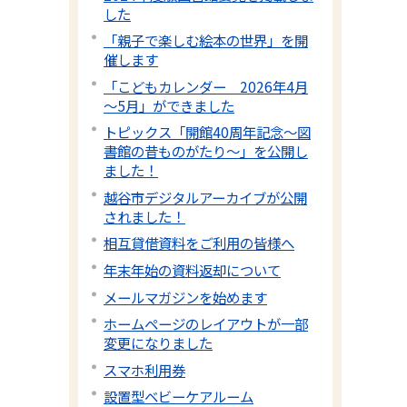
した
「親子で楽しむ絵本の世界」を開
催します
「こどもカレンダー 2026年4月
～5月」ができました
トピックス「開館40周年記念～図
書館の昔ものがたり～」を公開し
ました！
越谷市デジタルアーカイブが公開
されました！
相互貸借資料をご利用の皆様へ
年末年始の資料返却について
メールマガジンを始めます
ホームページのレイアウトが一部
変更になりました
スマホ利用券
設置型ベビーケアルーム