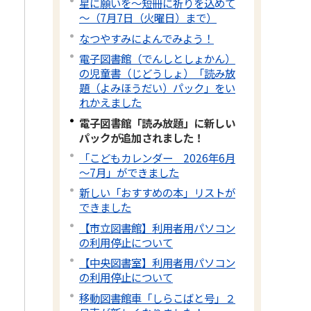
星に願いを～短冊に祈りを込めて
～（7月7日（火曜日）まで）
なつやすみによんでみよう！
電子図書館（でんしとしょかん）
の児童書（じどうしょ）「読み放
題（よみほうだい）パック」をい
れかえました
電子図書館「読み放題」に新しい
パックが追加されました！
「こどもカレンダー 2026年6月
～7月」ができました
新しい「おすすめの本」リストが
できました
【市立図書館】利用者用パソコン
の利用停止について
【中央図書室】利用者用パソコン
の利用停止について
移動図書館車「しらこばと号」２