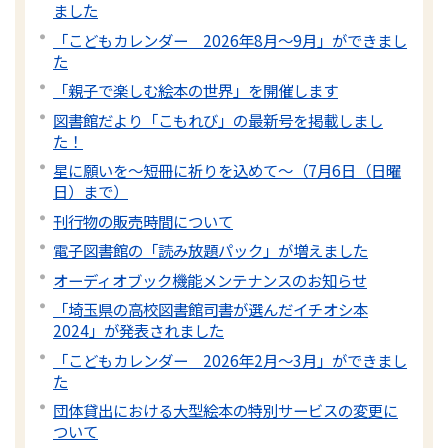
ました
「こどもカレンダー 2026年8月～9月」ができまし
た
「親子で楽しむ絵本の世界」を開催します
図書館だより「こもれび」の最新号を掲載しまし
た！
星に願いを～短冊に祈りを込めて～（7月6日（日曜
日）まで）
刊行物の販売時間について
電子図書館の「読み放題パック」が増えました
オーディオブック機能メンテナンスのお知らせ
「埼玉県の高校図書館司書が選んだイチオシ本
2024」が発表されました
「こどもカレンダー 2026年2月～3月」ができまし
た
団体貸出における大型絵本の特別サービスの変更に
ついて