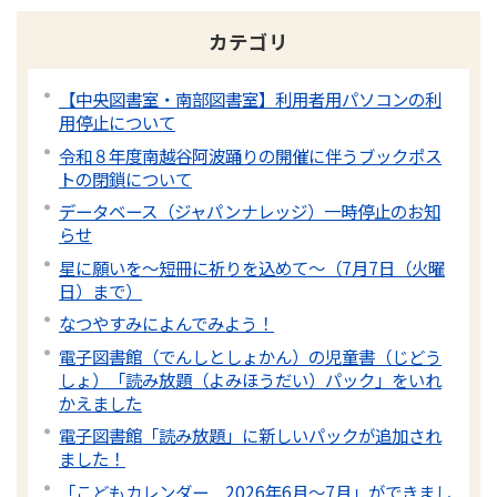
カテゴリ
【中央図書室・南部図書室】利用者用パソコンの利
用停止について
令和８年度南越谷阿波踊りの開催に伴うブックポス
トの閉鎖について
データベース（ジャパンナレッジ）一時停止のお知
らせ
星に願いを～短冊に祈りを込めて～（7月7日（火曜
日）まで）
なつやすみによんでみよう！
電子図書館（でんしとしょかん）の児童書（じどう
しょ）「読み放題（よみほうだい）パック」をいれ
かえました
電子図書館「読み放題」に新しいパックが追加され
ました！
「こどもカレンダー 2026年6月～7月」ができまし