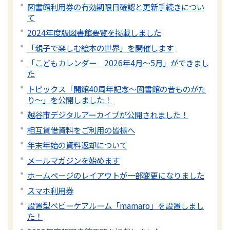
図書館利用券の有効期限日確認と更新手続きについ
て
2024年度版図書館要覧を掲載しました
「親子で楽しむ絵本の世界」を開催します
「こどもカレンダー 2026年4月～5月」ができまし
た
トピックス「開館40周年記念～図書館の昔ものがた
り～」を公開しました！
越谷市デジタルアーカイブが公開されました！
相互貸借資料をご利用の皆様へ
年末年始の資料返却について
メールマガジンを始めます
ホームページのレイアウトが一部変更になりました
スマホ利用券
設置型ベビーケアルーム「mamaro」を設置しまし
た！