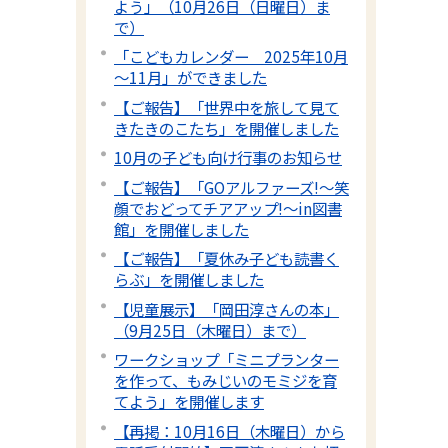
よう」（10月26日（日曜日）ま
で）
「こどもカレンダー 2025年10月
～11月」ができました
【ご報告】「世界中を旅して見て
きたきのこたち」を開催しました
10月の子ども向け行事のお知らせ
【ご報告】「GOアルファーズ!～笑
顔でおどってチアアップ!～in図書
館」を開催しました
【ご報告】「夏休み子ども読書く
らぶ」を開催しました
【児童展示】「岡田淳さんの本」
（9月25日（木曜日）まで）
ワークショップ「ミニプランター
を作って、もみじいのモミジを育
てよう」を開催します
【再掲：10月16日（木曜日）から