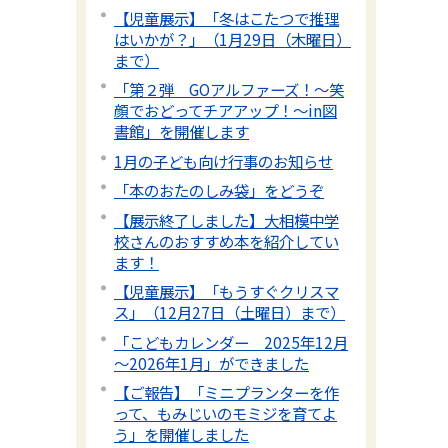
【児童展示】「冬はこたつで推理
はいかが？」（1月29日（木曜日）
まで）
「第２弾 GOアルファーズ！～笑
顔でおどってチアアップ！～in図
書館」を開催します
1月の子ども向け行事のお知らせ
「本のおたのしみ袋」をどうぞ
【展示終了しました】大相模中学
校さんのおすすめ本を紹介してい
ます！
【児童展示】「もうすぐクリスマ
ス」（12月27日（土曜日）まで）
「こどもカレンダー 2025年12月
～2026年1月」ができました
【ご報告】「ミニプランターを作
って、もみじいのモミジを育てよ
う」を開催しました