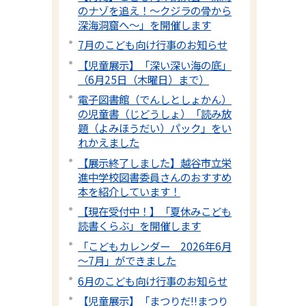
のナゾを追え！〜クジラの骨から
深海洞窟へ〜」を開催します
7月のこども向け行事のお知らせ
【児童展示】「深い深い海の底」
（6月25日（木曜日）まで）
電子図書館（でんしとしょかん）
の児童書（じどうしょ）「読み放
題（よみほうだい）パック」をい
れかえました
【展示終了しました】越谷市立栄
進中学校図書委員さんのおすすめ
本を紹介しています！
【現在受付中！】「夏休みこども
読書くらぶ」を開催します
「こどもカレンダー 2026年6月
～7月」ができました
6月のこども向け行事のお知らせ
【児童展示】「まつりだ!!まつり