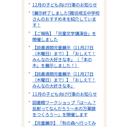
12月の子ども向け行事のお知らせ
[展示終了しました]獨協埼玉中学校
さんのおすすめ本を紹介していま
す！
【ご報告】「児童文学講演会」を
開催しました
【読書週間児童展示（11月27日
（木曜日）まで）】「おしえて！
みんなの大好きな本」（「本の
木」を展示しました！）
【読書週間児童展示（11月27日
（木曜日）まで）】「おしえて！
みんなの大好きな本」
11月の子ども向け行事のお知らせ
図書館ワークショップ「は～ん？
反射ってなんだろう～水の万華鏡
をつくろう～」を開催します
【児童展示】「秋の森へ行ってみ