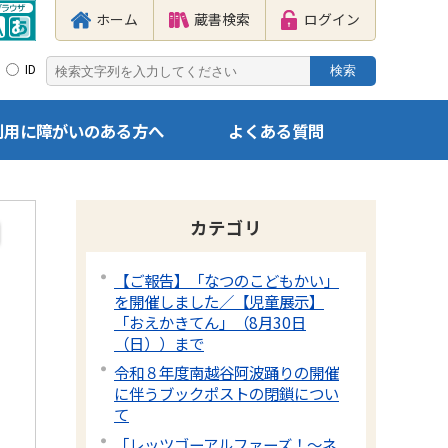
ホーム
蔵書検索
ログイン
ID
利用に障がいのある方へ
よくある質問
カテゴリ
【ご報告】「なつのこどもかい」
を開催しました／【児童展示】
「おえかきてん」（8月30日
（日））まで
令和８年度南越谷阿波踊りの開催
に伴うブックポストの閉鎖につい
て
「レッツゴーアルファーズ！～ネ