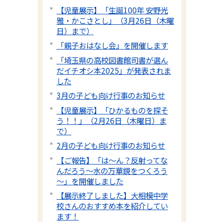
【児童展示】「生誕100年 安野光
雅・かこさとし」（3月26日（木曜
日）まで）
「親子おはなし会」を開催します
「埼玉県の高校図書館司書が選ん
だイチオシ本2025」が発表されま
した
3月の子ども向け行事のお知らせ
【児童展示】「ひかるものを探そ
う！！」（2月26日（木曜日）ま
で）
2月の子ども向け行事のお知らせ
【ご報告】「は～ん？反射ってな
んだろう～水の万華鏡をつくろう
～」を開催しました
【展示終了しました】大相模中学
校さんのおすすめ本を紹介してい
ます！