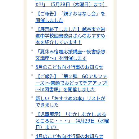
だ!!」（5月28日（木曜日）まで）
【ご報告】「親子おはなし会」を
開催しました
【展示終了しました】越谷市立栄
進中学校図書委員さんのおすすめ
本を紹介しています！
「夏休み宿題応援講座～読書感想
文講座～」を開催します
5月のこども向け行事のお知らせ
【ご報告】「第２弾 GOアルファ
ーズ!～笑顔でおどってチアアップ!
～in図書館」を開催しました
新しい「おすすめの本」リストが
できました
【児童展示】「むかしむかし ある
ところに・・・」（4月29日（水曜
日）まで）
4月のこども向け行事のお知らせ