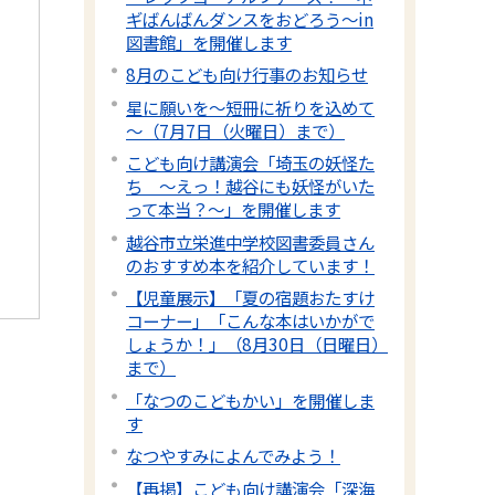
ギばんばんダンスをおどろう～in
図書館」を開催します
8月のこども向け行事のお知らせ
星に願いを～短冊に祈りを込めて
～（7月7日（火曜日）まで）
こども向け講演会「埼玉の妖怪た
ち 〜えっ！越谷にも妖怪がいた
って本当？～」を開催します
越谷市立栄進中学校図書委員さん
のおすすめ本を紹介しています！
【児童展示】「夏の宿題おたすけ
コーナー」「こんな本はいかがで
しょうか！」（8月30日（日曜日）
まで）
「なつのこどもかい」を開催しま
す
なつやすみによんでみよう！
【再掲】こども向け講演会「深海