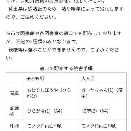
くか、自動貸出機の貸出票をご利用ください。
貸出票は感熱紙のため、熱や経年によって劣化します
ので、ご注意ください。
※市立図書館や各図書室の窓口でも配布しております
が、下記の2種類のみとなります。
表紙等は選ぶことができませんので、ご了承くださ
い。
窓口で配布する読書手帳
子ども用
大人用
おはなしぼうや（ひら
ガーヤちゃん(2)（漢
表紙
がな）
字）
記録
ひらがな(1)（A4）
漢字(2)（A4）
欄
印刷
モノクロ両面印刷
モノクロ両面印刷