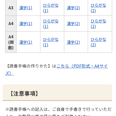
ひらがな
ひらがな
A3
漢字(1)
漢字(2)
(1)
(2)
ひらがな
ひらがな
A4
漢字(1)
漢字(2)
(1)
(2)
A4
ひらがな
ひらがな
(両
漢字(1)
漢字(2)
(1)
(2)
面)
【読書手帳の作りかた】は
こちら（PDF形式・A4サイ
ズ）
【注意事項】
※読書手帳への記入は、ご自身で手書きで行っていただ