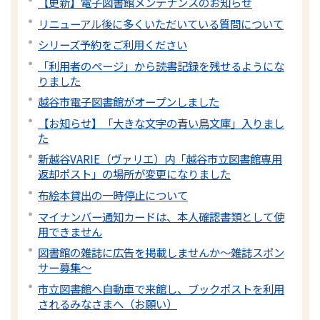
【更新】電子図書館メンテナンスのお知らせ
リニューアル後に多くいただいている質問について
シリーズ予約をご利用ください
「利用者のページ」から読書記録を残せるようにな
りました
越谷市電子図書館がオープンしました
【お知らせ】「大きな文字の青い鳥文庫」入りまし
た
新越谷VARIE（ヴァリエ）内「越谷市立図書館専用
返却ポスト」の場所が変更になりました
布絵本貸出の一時停止について
マイナンバー通知カードは、本人確認書類として使
用できません
図書館の雑誌に広告を掲載しませんか～雑誌スポン
サー募集～
市立図書館へ自動車で来館し、ブックポストを利用
されるみなさまへ（お願い）