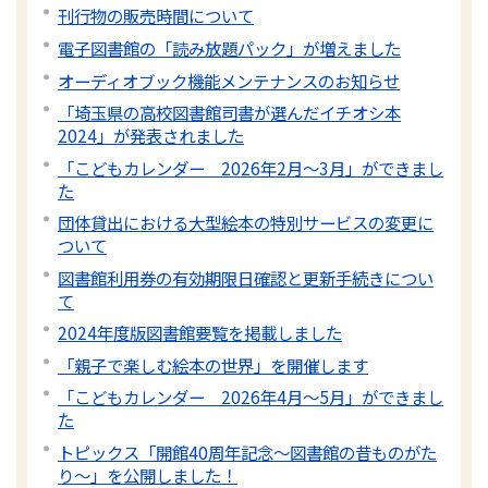
刊行物の販売時間について
電子図書館の「読み放題パック」が増えました
オーディオブック機能メンテナンスのお知らせ
「埼玉県の高校図書館司書が選んだイチオシ本
2024」が発表されました
「こどもカレンダー 2026年2月～3月」ができまし
た
団体貸出における大型絵本の特別サービスの変更に
ついて
図書館利用券の有効期限日確認と更新手続きについ
て
2024年度版図書館要覧を掲載しました
「親子で楽しむ絵本の世界」を開催します
「こどもカレンダー 2026年4月～5月」ができまし
た
トピックス「開館40周年記念～図書館の昔ものがた
り～」を公開しました！