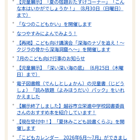
【児童展示】「夏の宿題おたすけコーナー」「こん
な本はいかがでしょうか！」（8月30日（日曜日）
まで）
「なつのこどもかい」を開催します
なつやすみによんでみよう！
【再掲】こども向け講演会「深海のナゾを追え！〜
クジラの骨から深海洞窟へ〜」を開催します
7月のこども向け行事のお知らせ
【児童展示】「深い深い海の底」（6月25日（木曜
日）まで）
電子図書館（でんしとしょかん）の児童書（じどう
しょ）「読み放題（よみほうだい）パック」をいれ
かえました
【展示終了しました】越谷市立栄進中学校図書委員
さんのおすすめ本を紹介しています！
【現在受付中！】「夏休みこども読書くらぶ」を開
催します
「こどもカレンダー 2026年6月～7月」ができまし