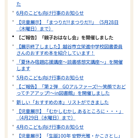
た
6月のこども向け行事のお知らせ
【児童展示】「まつりだ!!まつりだ!!」（5月28日
（木曜日）まで）
【ご報告】「親子おはなし会」を開催しました
【展示終了しました】越谷市立栄進中学校図書委員
さんのおすすめ本を紹介しています！
「夏休み宿題応援講座～読書感想文講座～」を開催
します
5月のこども向け行事のお知らせ
【ご報告】「第２弾 GOアルファーズ!～笑顔でおど
ってチアアップ!～in図書館」を開催しました
新しい「おすすめの本」リストができました
【児童展示】「むかしむかし あるところに・・・」
（4月29日（水曜日）まで）
4月のこども向け行事のお知らせ
【児童展示】「生誕100年 安野光雅・かこさとし」