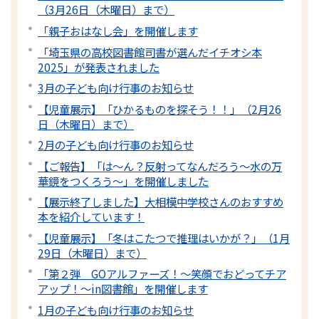
（3月26日（木曜日）まで）
「親子おはなし会」を開催します
「埼玉県の高校図書館司書が選んだイチオシ本
2025」が発表されました
3月の子ども向け行事のお知らせ
【児童展示】「ひかるものを探そう！！」（2月26
日（木曜日）まで）
2月の子ども向け行事のお知らせ
【ご報告】「は～ん？反射ってなんだろう～水の万
華鏡をつくろう～」を開催しました
【展示終了しました】大相模中学校さんのおすすめ
本を紹介しています！
【児童展示】「冬はこたつで推理はいかが？」（1月
29日（木曜日）まで）
「第２弾 GOアルファーズ！～笑顔でおどってチア
アップ！～in図書館」を開催します
1月の子ども向け行事のお知らせ