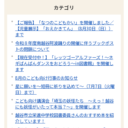
カテゴリ
【ご報告】「なつのこどもかい」を開催しました／
【児童展示】「おえかきてん」（8月30日（日））
まで
令和８年度南越谷阿波踊りの開催に伴うブックポス
トの閉鎖について
【現在受付中！】「レッツゴーアルファーズ！～ネ
ギばんばんダンスをおどろう～in図書館」を開催し
ます
8月のこども向け行事のお知らせ
星に願いを～短冊に祈りを込めて～（7月7日（火曜
日）まで）
こども向け講演会「埼玉の妖怪たち 〜えっ！越谷
にも妖怪がいたって本当？～」を開催します
越谷市立栄進中学校図書委員さんのおすすめ本を紹
介しています！