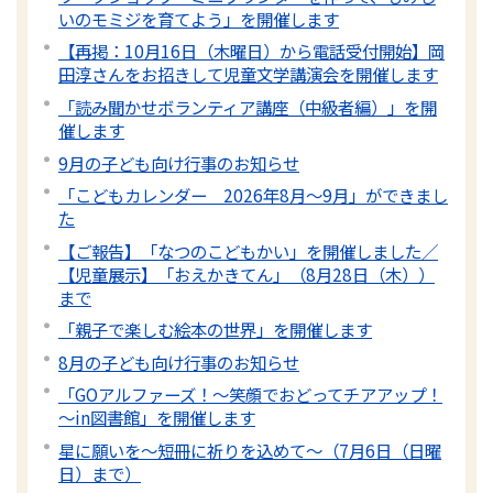
いのモミジを育てよう」を開催します
【再掲：10月16日（木曜日）から電話受付開始】岡
田淳さんをお招きして児童文学講演会を開催します
「読み聞かせボランティア講座（中級者編）」を開
催します
9月の子ども向け行事のお知らせ
「こどもカレンダー 2026年8月～9月」ができまし
た
【ご報告】「なつのこどもかい」を開催しました／
【児童展示】「おえかきてん」（8月28日（木））
まで
「親子で楽しむ絵本の世界」を開催します
8月の子ども向け行事のお知らせ
「GOアルファーズ！～笑顔でおどってチアアップ！
～in図書館」を開催します
星に願いを～短冊に祈りを込めて～（7月6日（日曜
日）まで）