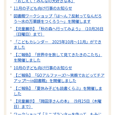
「おしえて！みんなの大好きな本」
11月の子ども向け行事のお知らせ
図書館ワークショップ「は～ん？反射ってなんだろ
う～水の万華鏡をつくろう～」を開催します
【児童展示】「秋の森へ行ってみよう」（10月26日
（日曜日）まで）
「こどもカレンダー 2025年10月～11月」ができ
ました
【ご報告】「世界中を旅して見てきたきのこたち」
を開催しました
10月の子ども向け行事のお知らせ
【ご報告】「GOアルファーズ!～笑顔でおどってチア
アップ!～in図書館」を開催しました
【ご報告】「夏休み子ども読書くらぶ」を開催しま
した
【児童展示】「岡田淳さんの本」（9月25日（木曜
日）まで）
ワークショップ「ミニプランターを作って、もみじ