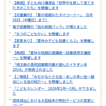
【再掲】子ども向け講演会「世界中を旅して見てき
たきのこたち」を開催します
【児童展示】「夏の宿題おたすけコーナー」（8月
28日（木曜日）まで）
電子図書館の「読み放題パック」が増えました
「なつのこどもかい」を開催します
【変更あり】「夏休み子ども読書くらぶ」を開催し
ます
【再掲】「夏休み宿題応援講座～読書感想文講座
～」を開催します
「埼玉県の高校図書館司書が選んだイチオシ本
2024」が発表されました
【ご報告】「みぢかな小さな虫・あしの多い虫～越
谷にいる虫の紹介～」を開催しました
「こどもカレンダー 2026年2月～3月」ができまし
た
団体貸出における大型絵本の特別サービスの変更に
ついて