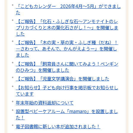
「こどもカレンダー 2026年4月～5月」ができまし
た
【ご報告】「化石・ふしぎな石～アンモナイトのレ
プリカづくりと木の葉化石さがし！～」を開催しま
した
【ご報告】「木の実・草の実・ふしぎ種（だね）！
－さわって、あそんで、かんがえようー」を開催し
ました
【ご報告】「飼育員さんに聞いてみよう！ペンギン
のひみつ」を開催しました
【ご報告】「児童文学講演会」を開催しました
【お知らせ】子ども向け行事を掲示板でお知らせし
ています
年末年始の資料返却について
設置型ベビーケアルーム「mamaro」を設置しまし
た！
電子図書館に新しい本が追加されました！