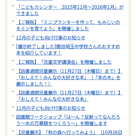
「こどもカレンダー 2025年12月～2026年1月」が
できました
【ご報告】「ミニプランターを作って、もみじいの
モミジを育てよう」を開催しました
12月の子ども向け行事のお知らせ
[展示終了しました]獨協埼玉中学校さんのおすすめ
本を紹介しています！
【ご報告】「児童文学講演会」を開催しました
【読書週間児童展示（11月27日（木曜日）まで）】
「おしえて！みんなの大好きな本」（「本の木」を
展示しました！）
【読書週間児童展示（11月27日（木曜日）まで）】
「おしえて！みんなの大好きな本」
11月の子ども向け行事のお知らせ
図書館ワークショップ「は～ん？反射ってなんだろ
う～水の万華鏡をつくろう～」を開催します
【児童展示】「秋の森へ行ってみよう」（10月26日