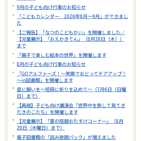
9月の子ども向け行事のお知らせ
「こどもカレンダー 2026年8月～9月」ができまし
た
【ご報告】「なつのこどもかい」を開催しました／
【児童展示】「おえかきてん」（8月28日（木））
まで
「親子で楽しむ絵本の世界」を開催します
8月の子ども向け行事のお知らせ
「GOアルファーズ！～笑顔でおどってチアアップ！
～in図書館」を開催します
星に願いを～短冊に祈りを込めて～（7月6日（日曜
日）まで）
【再掲】子ども向け講演会「世界中を旅して見てき
たきのこたち」を開催します
【児童展示】「夏の宿題おたすけコーナー」（8月
28日（木曜日）まで）
電子図書館の「読み放題パック」が増えました