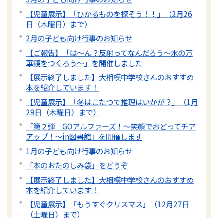
【児童展示】「ひかるものを探そう！！」（2月26
日（木曜日）まで）
2月の子ども向け行事のお知らせ
【ご報告】「は～ん？反射ってなんだろう～水の万
華鏡をつくろう～」を開催しました
【展示終了しました】大相模中学校さんのおすすめ
本を紹介しています！
【児童展示】「冬はこたつで推理はいかが？」（1月
29日（木曜日）まで）
「第２弾 GOアルファーズ！～笑顔でおどってチア
アップ！～in図書館」を開催します
1月の子ども向け行事のお知らせ
「本のおたのしみ袋」をどうぞ
【展示終了しました】大相模中学校さんのおすすめ
本を紹介しています！
【児童展示】「もうすぐクリスマス」（12月27日
（土曜日）まで）