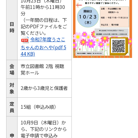
10月23日（木曜日）
午前11時から11時30
分
（一年間の日程は、下
日
記のPDFファイルをご
時
覧ください。
令和7年度うさこ
ちゃんのおへや(pdf 5
44 KB)
会
市立図書館 2階 視聴
場
覚ホール
対
2歳から3歳児と保護者
象
定
15組（申込み順）
員
10月9日（木曜日）か
ら、下記のリンクから
申
電子申請で申込み