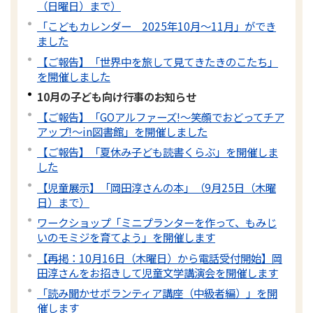
（日曜日）まで）
「こどもカレンダー 2025年10月～11月」ができ
ました
【ご報告】「世界中を旅して見てきたきのこたち」
を開催しました
10月の子ども向け行事のお知らせ
【ご報告】「GOアルファーズ!～笑顔でおどってチア
アップ!～in図書館」を開催しました
【ご報告】「夏休み子ども読書くらぶ」を開催しま
した
【児童展示】「岡田淳さんの本」（9月25日（木曜
日）まで）
ワークショップ「ミニプランターを作って、もみじ
いのモミジを育てよう」を開催します
【再掲：10月16日（木曜日）から電話受付開始】岡
田淳さんをお招きして児童文学講演会を開催します
「読み聞かせボランティア講座（中級者編）」を開
催します