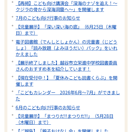
【再掲】こども向け講演会「深海のナゾを追え！〜
クジラの骨から深海洞窟へ〜」を開催します
7月のこども向け行事のお知らせ
【児童展示】「深い深い海の底」（6月25日（木曜
日）まで）
電子図書館（でんしとしょかん）の児童書（じどう
しょ）「読み放題（よみほうだい）パック」をいれ
かえました
【展示終了しました】越谷市立栄進中学校図書委員
さんのおすすめ本を紹介しています！
【現在受付中！】「夏休みこども読書くらぶ」を開
催します
「こどもカレンダー 2026年6月～7月」ができまし
た
6月のこども向け行事のお知らせ
【児童展示】「まつりだ!!まつりだ!!」（5月28日
（木曜日）まで）
【ご報告】「親子おはなし会」を開催しました