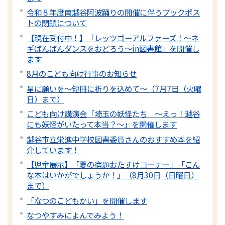
令和８年度南越谷阿波踊りの開催に伴うブックポス
トの閉鎖について
【現在受付中！】「レッツゴーアルファーズ！～ネ
ギばんばんダンスをおどろう～in図書館」を開催し
ます
8月のこども向け行事のお知らせ
星に願いを～短冊に祈りを込めて～（7月7日（火曜
日）まで）
こども向け講演会「埼玉の妖怪たち 〜えっ！越谷
にも妖怪がいたって本当？～」を開催します
越谷市立栄進中学校図書委員さんのおすすめ本を紹
介しています！
【児童展示】「夏の宿題おたすけコーナー」「こん
な本はいかがでしょうか！」（8月30日（日曜日）
まで）
「なつのこどもかい」を開催します
なつやすみによんでみよう！