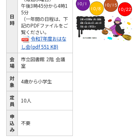
午後3時45分から4時1
5分
日
（一年間の日程は、下
時
記のPDFファイルをご
覧ください。
令和7年度おはな
し会(pdf 551 KB)
会
市立図書館 2階 会議
場
室
対
4歳から小学生
象
定
10人
員
申
込
不要
み