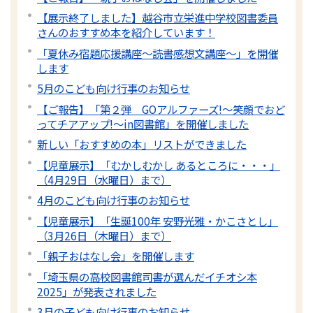
【展示終了しました】越谷市立栄進中学校図書委員
さんのおすすめ本を紹介しています！
「夏休み宿題応援講座～読書感想文講座～」を開催
します
5月のこども向け行事のお知らせ
【ご報告】「第２弾 GOアルファーズ!～笑顔でおど
ってチアアップ!～in図書館」を開催しました
新しい「おすすめの本」リストができました
【児童展示】「むかしむかし あるところに・・・」
（4月29日（水曜日）まで）
4月のこども向け行事のお知らせ
【児童展示】「生誕100年 安野光雅・かこさとし」
（3月26日（木曜日）まで）
「親子おはなし会」を開催します
「埼玉県の高校図書館司書が選んだイチオシ本
2025」が発表されました
3月の子ども向け行事のお知らせ