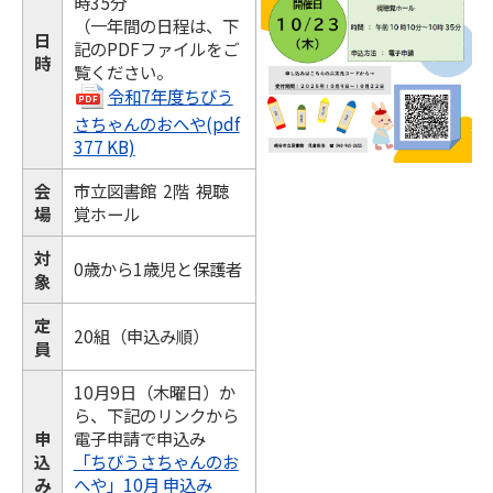
時35分
（一年間の日程は、下
日
記のPDFファイルをご
時
覧ください。
令和7年度ちびう
さちゃんのおへや(pdf
377 KB)
会
市立図書館 2階 視聴
場
覚ホール
対
0歳から1歳児と保護者
象
定
20組（申込み順）
員
10月9日（木曜日）か
ら、下記のリンクから
申
電子申請で申込み
込
「ちびうさちゃんのお
み
へや」10月 申込み