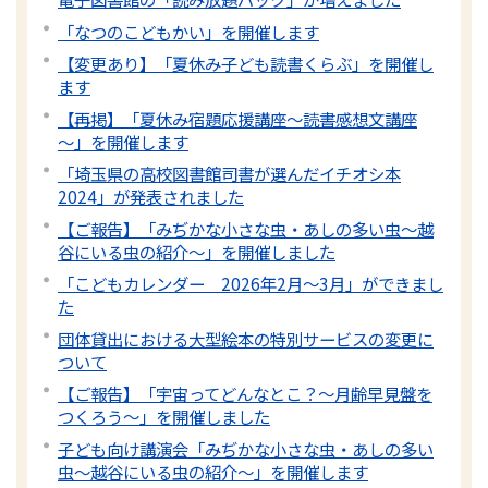
「なつのこどもかい」を開催します
【変更あり】「夏休み子ども読書くらぶ」を開催し
ます
【再掲】「夏休み宿題応援講座～読書感想文講座
～」を開催します
「埼玉県の高校図書館司書が選んだイチオシ本
2024」が発表されました
【ご報告】「みぢかな小さな虫・あしの多い虫～越
谷にいる虫の紹介～」を開催しました
「こどもカレンダー 2026年2月～3月」ができまし
た
団体貸出における大型絵本の特別サービスの変更に
ついて
【ご報告】「宇宙ってどんなとこ？～月齢早見盤を
つくろう～」を開催しました
子ども向け講演会「みぢかな小さな虫・あしの多い
虫～越谷にいる虫の紹介～」を開催します