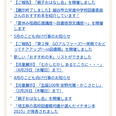
【ご報告】「親子おはなし会」を開催しました
【展示終了しました】越谷市立栄進中学校図書委員
さんのおすすめ本を紹介しています！
「夏休み宿題応援講座～読書感想文講座～」を開催
します
5月のこども向け行事のお知らせ
【ご報告】「第２弾 GOアルファーズ!～笑顔でおど
ってチアアップ!～in図書館」を開催しました
新しい「おすすめの本」リストができました
【児童展示】「むかしむかし あるところに・・・」
（4月29日（水曜日）まで）
4月のこども向け行事のお知らせ
【児童展示】「生誕100年 安野光雅・かこさとし」
（3月26日（木曜日）まで）
「親子おはなし会」を開催します
「埼玉県の高校図書館司書が選んだイチオシ本
2025」が発表されました