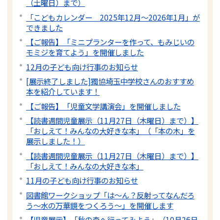
（土曜日）まで）
「こどもカレンダー 2025年12月～2026年1月」が
できました
【ご報告】「ミニプランターを作って、もみじいの
モミジを育てよう」を開催しました
12月の子ども向け行事のお知らせ
[展示終了しました]獨協埼玉中学校さんのおすすめ
本を紹介しています！
【ご報告】「児童文学講演会」を開催しました
【読書週間児童展示（11月27日（木曜日）まで）】
「おしえて！みんなの大好きな本」（「本の木」を
展示しました！）
【読書週間児童展示（11月27日（木曜日）まで）】
「おしえて！みんなの大好きな本」
11月の子ども向け行事のお知らせ
図書館ワークショップ「は～ん？反射ってなんだろ
う～水の万華鏡をつくろう～」を開催します
【児童展示】「秋の森へ行ってみよう」（10月26日