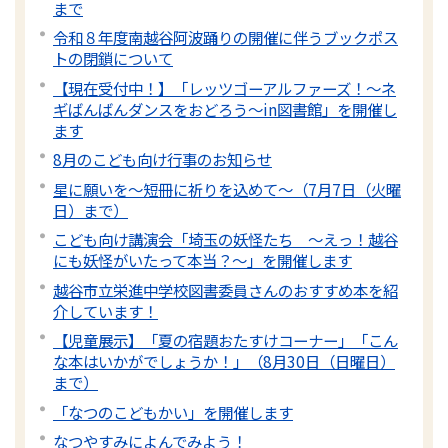
まで
令和８年度南越谷阿波踊りの開催に伴うブックポス
トの閉鎖について
【現在受付中！】「レッツゴーアルファーズ！～ネ
ギばんばんダンスをおどろう～in図書館」を開催し
ます
8月のこども向け行事のお知らせ
星に願いを～短冊に祈りを込めて～（7月7日（火曜
日）まで）
こども向け講演会「埼玉の妖怪たち 〜えっ！越谷
にも妖怪がいたって本当？～」を開催します
越谷市立栄進中学校図書委員さんのおすすめ本を紹
介しています！
【児童展示】「夏の宿題おたすけコーナー」「こん
な本はいかがでしょうか！」（8月30日（日曜日）
まで）
「なつのこどもかい」を開催します
なつやすみによんでみよう！