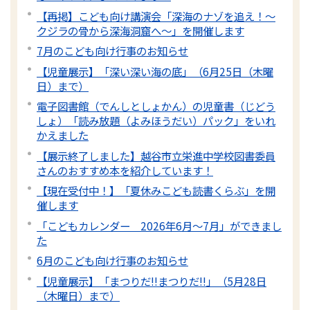
【再掲】こども向け講演会「深海のナゾを追え！〜
クジラの骨から深海洞窟へ〜」を開催します
7月のこども向け行事のお知らせ
【児童展示】「深い深い海の底」（6月25日（木曜
日）まで）
電子図書館（でんしとしょかん）の児童書（じどう
しょ）「読み放題（よみほうだい）パック」をいれ
かえました
【展示終了しました】越谷市立栄進中学校図書委員
さんのおすすめ本を紹介しています！
【現在受付中！】「夏休みこども読書くらぶ」を開
催します
「こどもカレンダー 2026年6月～7月」ができまし
た
6月のこども向け行事のお知らせ
【児童展示】「まつりだ!!まつりだ!!」（5月28日
（木曜日）まで）