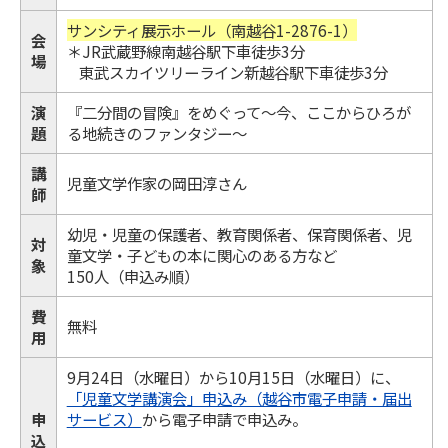
サンシティ展示ホール（南越谷1-2876-1）
会
＊JR武蔵野線南越谷駅下車徒歩3分
場
東武スカイツリーライン新越谷駅下車徒歩3分
演
『二分間の冒険』をめぐって～今、ここからひろが
題
る地続きのファンタジー～
講
児童文学作家の岡田淳さん
師
幼児・児童の保護者、教育関係者、保育関係者、児
対
童文学・子どもの本に関心のある方など
象
150人（申込み順）
費
無料
用
9月24日（水曜日）から10月15日（水曜日）に、
「児童文学講演会」申込み（越谷市電子申請・届出
申
サービス）
から電子申請で申込み。
込