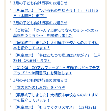
3月の子ども向け行事のお知らせ
【児童展示】「ひかるものを探そう！！」（2月26
日（木曜日）まで）
2月の子ども向け行事のお知らせ
【ご報告】「は～ん？反射ってなんだろう～水の万
華鏡をつくろう～」を開催しました
【展示終了しました】大相模中学校さんのおすすめ
本を紹介しています！
【児童展示】「冬はこたつで推理はいかが？」（1月
29日（木曜日）まで）
「第２弾 GOアルファーズ！～笑顔でおどってチア
アップ！～in図書館」を開催します
1月の子ども向け行事のお知らせ
「本のおたのしみ袋」をどうぞ
【展示終了しました】大相模中学校さんのおすすめ
本を紹介しています！
【児童展示】「もうすぐクリスマス」（12月27日