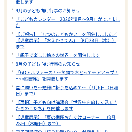
催します
9月の子ども向け行事のお知らせ
「こどもカレンダー 2026年8月～9月」ができまし
た
【ご報告】「なつのこどもかい」を開催しました／
【児童展示】「おえかきてん」（8月28日（木））
まで
「親子で楽しむ絵本の世界」を開催します
8月の子ども向け行事のお知らせ
「GOアルファーズ！～笑顔でおどってチアアップ！
～in図書館」を開催します
星に願いを～短冊に祈りを込めて～（7月6日（日曜
日）まで）
【再掲】子ども向け講演会「世界中を旅して見てき
たきのこたち」を開催します
【児童展示】「夏の宿題おたすけコーナー」（8月
28日（木曜日）まで）
電子図書館の「読み放題パック」が増えました