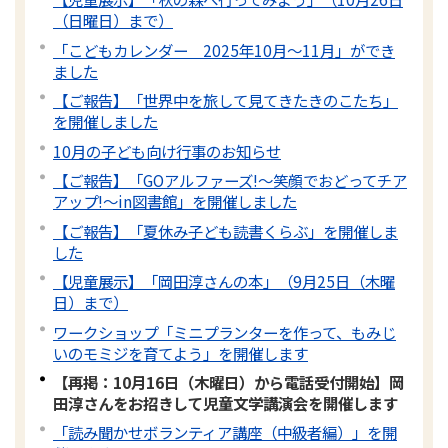
（日曜日）まで）
「こどもカレンダー 2025年10月～11月」ができ
ました
【ご報告】「世界中を旅して見てきたきのこたち」
を開催しました
10月の子ども向け行事のお知らせ
【ご報告】「GOアルファーズ!～笑顔でおどってチア
アップ!～in図書館」を開催しました
【ご報告】「夏休み子ども読書くらぶ」を開催しま
した
【児童展示】「岡田淳さんの本」（9月25日（木曜
日）まで）
ワークショップ「ミニプランターを作って、もみじ
いのモミジを育てよう」を開催します
【再掲：10月16日（木曜日）から電話受付開始】岡
田淳さんをお招きして児童文学講演会を開催します
「読み聞かせボランティア講座（中級者編）」を開