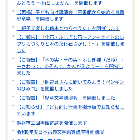
おどろう!～Inとしょかん」を開催します
【再掲】子ども向け講演会「図書館から始める最新
恐竜学」を開催します
「親子で楽しむ絵本とわらべうた」を開催します
【ご報告】「化石・ふしぎな石～アンモナイトのレ
プリカづくりと木の葉化石さがし！～」を開催しま
した
【ご報告】「木の実・草の実・ふしぎ種（だね）！
－さわって、あそんで、かんがえようー」を開催し
ました
【ご報告】「飼育員さんに聞いてみよう！ペンギン
のひみつ」を開催しました
【ご報告】「児童文学講演会」を開催しました
【お知らせ】子ども向け行事を掲示板でお知らせし
ています
越谷市立図書館寄席を開催します
令和8年度日本古典文学鑑賞講座特別講演