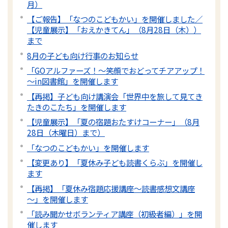
月）
【ご報告】「なつのこどもかい」を開催しました／
【児童展示】「おえかきてん」（8月28日（木））
まで
8月の子ども向け行事のお知らせ
「GOアルファーズ！～笑顔でおどってチアアップ！
～in図書館」を開催します
【再掲】子ども向け講演会「世界中を旅して見てき
たきのこたち」を開催します
【児童展示】「夏の宿題おたすけコーナー」（8月
28日（木曜日）まで）
「なつのこどもかい」を開催します
【変更あり】「夏休み子ども読書くらぶ」を開催し
ます
【再掲】「夏休み宿題応援講座～読書感想文講座
～」を開催します
「読み聞かせボランティア講座（初級者編）」を開
催します