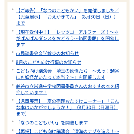
【ご報告】「なつのこどもかい」を開催しました／
【児童展示】「おえかきてん」（8月30日（日））
まで
【現在受付中！】「レッツゴーアルファーズ！～ネ
ギばんばんダンスをおどろう～in図書館」を開催し
ます
市民読書会文学散歩のお知らせ
8月のこども向け行事のお知らせ
こども向け講演会「埼玉の妖怪たち 〜えっ！越谷
にも妖怪がいたって本当？～」を開催します
越谷市立栄進中学校図書委員さんのおすすめ本を紹
介しています！
【児童展示】「夏の宿題おたすけコーナー」「こん
な本はいかがでしょうか！」（8月30日（日曜日）
まで）
「なつのこどもかい」を開催します
【再掲】こども向け講演会「深海のナゾを追え！〜