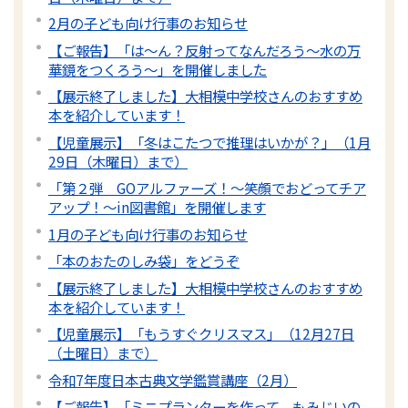
2月の子ども向け行事のお知らせ
【ご報告】「は～ん？反射ってなんだろう～水の万
華鏡をつくろう～」を開催しました
【展示終了しました】大相模中学校さんのおすすめ
本を紹介しています！
【児童展示】「冬はこたつで推理はいかが？」（1月
29日（木曜日）まで）
「第２弾 GOアルファーズ！～笑顔でおどってチア
アップ！～in図書館」を開催します
1月の子ども向け行事のお知らせ
「本のおたのしみ袋」をどうぞ
【展示終了しました】大相模中学校さんのおすすめ
本を紹介しています！
【児童展示】「もうすぐクリスマス」（12月27日
（土曜日）まで）
令和7年度日本古典文学鑑賞講座（2月）
【ご報告】「ミニプランターを作って、もみじいの