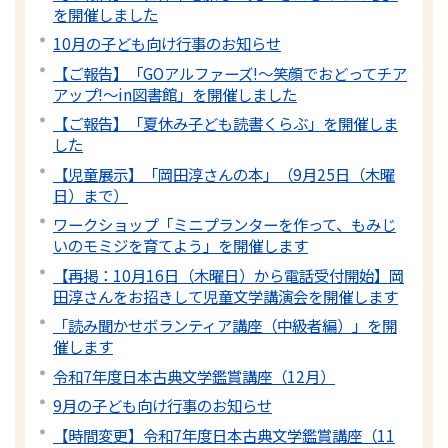
を開催しました
10月の子ども向け行事のお知らせ
【ご報告】「GOアルファーズ!～笑顔でおどってチア
アップ!～in図書館」を開催しました
【ご報告】「夏休み子ども読書くらぶ」を開催しま
した
【児童展示】「岡田淳さんの本」（9月25日（木曜
日）まで）
ワークショップ「ミニプランターを作って、もみじ
いのモミジを育てよう」を開催します
【再掲：10月16日（木曜日）から電話受付開始】岡
田淳さんをお招きして児童文学講演会を開催します
「読み聞かせボランティア講座（中級者編）」を開
催します
令和7年度日本古典文学鑑賞講座（12月）
9月の子ども向け行事のお知らせ
【時間変更】令和7年度日本古典文学鑑賞講座（11