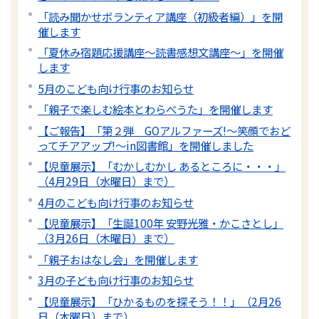
「読み聞かせボランティア講座（初級者編）」を開
催します
「夏休み宿題応援講座～読書感想文講座～」を開催
します
5月のこども向け行事のお知らせ
「親子で楽しむ絵本とわらべうた」を開催します
【ご報告】「第２弾 GOアルファーズ!～笑顔でおど
ってチアアップ!～in図書館」を開催しました
【児童展示】「むかしむかし あるところに・・・」
（4月29日（水曜日）まで）
4月のこども向け行事のお知らせ
【児童展示】「生誕100年 安野光雅・かこさとし」
（3月26日（木曜日）まで）
「親子おはなし会」を開催します
3月の子ども向け行事のお知らせ
【児童展示】「ひかるものを探そう！！」（2月26
日（木曜日）まで）