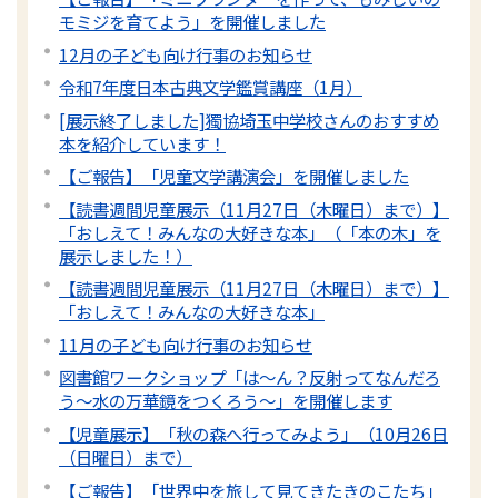
モミジを育てよう」を開催しました
12月の子ども向け行事のお知らせ
令和7年度日本古典文学鑑賞講座（1月）
[展示終了しました]獨協埼玉中学校さんのおすすめ
本を紹介しています！
【ご報告】「児童文学講演会」を開催しました
【読書週間児童展示（11月27日（木曜日）まで）】
「おしえて！みんなの大好きな本」（「本の木」を
展示しました！）
【読書週間児童展示（11月27日（木曜日）まで）】
「おしえて！みんなの大好きな本」
11月の子ども向け行事のお知らせ
図書館ワークショップ「は～ん？反射ってなんだろ
う～水の万華鏡をつくろう～」を開催します
【児童展示】「秋の森へ行ってみよう」（10月26日
（日曜日）まで）
【ご報告】「世界中を旅して見てきたきのこたち」