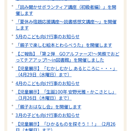
「読み聞かせボランティア講座（初級者編）」を開
催します
「夏休み宿題応援講座～読書感想文講座～」を開催
します
5月のこども向け行事のお知らせ
「親子で楽しむ絵本とわらべうた」を開催します
【ご報告】「第２弾 GOアルファーズ!～笑顔でおど
ってチアアップ!～in図書館」を開催しました
【児童展示】「むかしむかし あるところに・・・」
（4月29日（水曜日）まで）
4月のこども向け行事のお知らせ
【児童展示】「生誕100年 安野光雅・かこさとし」
（3月26日（木曜日）まで）
「親子おはなし会」を開催します
3月の子ども向け行事のお知らせ
【児童展示】「ひかるものを探そう！！」（2月26
日（木曜日）まで）