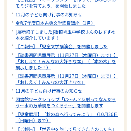
モミジを育てよう」を開催しました
12月の子ども向け行事のお知らせ
令和7年度日本古典文学鑑賞講座（1月）
[展示終了しました]獨協埼玉中学校さんのおすすめ
本を紹介しています！
【ご報告】「児童文学講演会」を開催しました
【読書週間児童展示（11月27日（木曜日）まで）】
「おしえて！みんなの大好きな本」（「本の木」を
展示しました！）
【読書週間児童展示（11月27日（木曜日）まで）】
「おしえて！みんなの大好きな本」
11月の子ども向け行事のお知らせ
図書館ワークショップ「は～ん？反射ってなんだろ
う～水の万華鏡をつくろう～」を開催します
【児童展示】「秋の森へ行ってみよう」（10月26日
（日曜日）まで）
【ご報告】「世界中を旅して見てきたきのこたち」