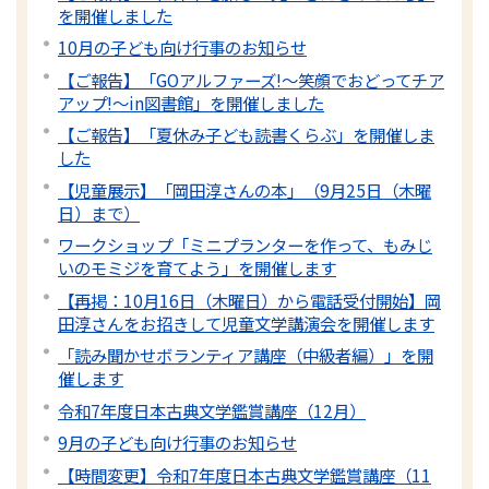
を開催しました
10月の子ども向け行事のお知らせ
【ご報告】「GOアルファーズ!～笑顔でおどってチア
アップ!～in図書館」を開催しました
【ご報告】「夏休み子ども読書くらぶ」を開催しま
した
【児童展示】「岡田淳さんの本」（9月25日（木曜
日）まで）
ワークショップ「ミニプランターを作って、もみじ
いのモミジを育てよう」を開催します
【再掲：10月16日（木曜日）から電話受付開始】岡
田淳さんをお招きして児童文学講演会を開催します
「読み聞かせボランティア講座（中級者編）」を開
催します
令和7年度日本古典文学鑑賞講座（12月）
9月の子ども向け行事のお知らせ
【時間変更】令和7年度日本古典文学鑑賞講座（11