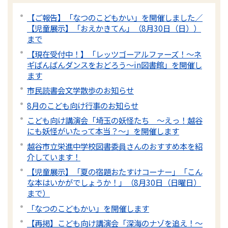
【ご報告】「なつのこどもかい」を開催しました／
【児童展示】「おえかきてん」（8月30日（日））
まで
【現在受付中！】「レッツゴーアルファーズ！～ネ
ギばんばんダンスをおどろう～in図書館」を開催し
ます
市民読書会文学散歩のお知らせ
8月のこども向け行事のお知らせ
こども向け講演会「埼玉の妖怪たち 〜えっ！越谷
にも妖怪がいたって本当？～」を開催します
越谷市立栄進中学校図書委員さんのおすすめ本を紹
介しています！
【児童展示】「夏の宿題おたすけコーナー」「こん
な本はいかがでしょうか！」（8月30日（日曜日）
まで）
「なつのこどもかい」を開催します
【再掲】こども向け講演会「深海のナゾを追え！〜