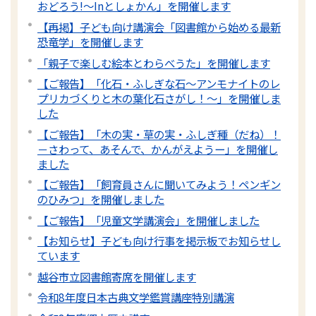
おどろう!～Inとしょかん」を開催します
【再掲】子ども向け講演会「図書館から始める最新
恐竜学」を開催します
「親子で楽しむ絵本とわらべうた」を開催します
【ご報告】「化石・ふしぎな石～アンモナイトのレ
プリカづくりと木の葉化石さがし！～」を開催しま
した
【ご報告】「木の実・草の実・ふしぎ種（だね）！
－さわって、あそんで、かんがえようー」を開催し
ました
【ご報告】「飼育員さんに聞いてみよう！ペンギン
のひみつ」を開催しました
【ご報告】「児童文学講演会」を開催しました
【お知らせ】子ども向け行事を掲示板でお知らせし
ています
越谷市立図書館寄席を開催します
令和8年度日本古典文学鑑賞講座特別講演