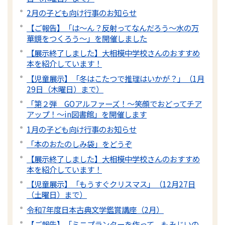
2月の子ども向け行事のお知らせ
【ご報告】「は～ん？反射ってなんだろう～水の万
華鏡をつくろう～」を開催しました
【展示終了しました】大相模中学校さんのおすすめ
本を紹介しています！
【児童展示】「冬はこたつで推理はいかが？」（1月
29日（木曜日）まで）
「第２弾 GOアルファーズ！～笑顔でおどってチア
アップ！～in図書館」を開催します
1月の子ども向け行事のお知らせ
「本のおたのしみ袋」をどうぞ
【展示終了しました】大相模中学校さんのおすすめ
本を紹介しています！
【児童展示】「もうすぐクリスマス」（12月27日
（土曜日）まで）
令和7年度日本古典文学鑑賞講座（2月）
【ご報告】「ミニプランターを作って、もみじいの