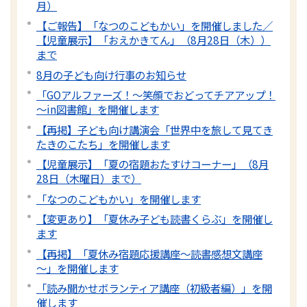
月）
【ご報告】「なつのこどもかい」を開催しました／
【児童展示】「おえかきてん」（8月28日（木））
まで
8月の子ども向け行事のお知らせ
「GOアルファーズ！～笑顔でおどってチアアップ！
～in図書館」を開催します
【再掲】子ども向け講演会「世界中を旅して見てき
たきのこたち」を開催します
【児童展示】「夏の宿題おたすけコーナー」（8月
28日（木曜日）まで）
「なつのこどもかい」を開催します
【変更あり】「夏休み子ども読書くらぶ」を開催し
ます
【再掲】「夏休み宿題応援講座～読書感想文講座
～」を開催します
「読み聞かせボランティア講座（初級者編）」を開
催します