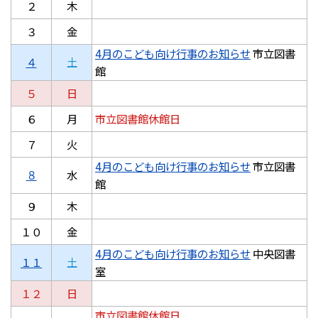
２
木
３
金
4月のこども向け行事のお知らせ
市立図書
４
土
館
５
日
６
月
市立図書館休館日
７
火
4月のこども向け行事のお知らせ
市立図書
８
水
館
９
木
１０
金
4月のこども向け行事のお知らせ
中央図書
１１
土
室
１２
日
市立図書館休館日