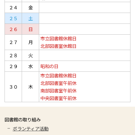
２４
金
２５
土
２６
日
市立図書館休館日
２７
月
北部図書室休館日
２８
火
２９
水
昭和の日
市立図書館休館日
北部図書室午前休
３０
木
南部図書室午前休
中央図書室午前休
図書館の取り組み
ボランティア活動