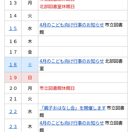
１３
月
北部図書室休館日
１４
火
4月のこども向け行事のお知らせ
市立図書
１５
水
館
１６
木
１７
金
4月のこども向け行事のお知らせ
北部図書
１８
土
室
１９
日
２０
月
市立図書館休館日
２１
火
「親子おはなし会」を開催します
市立図書
２２
水
館
4月のこども向け行事のお知らせ
市立図書
２３
木
館