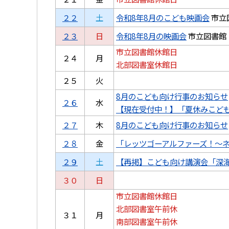
２２
土
令和8年8月のこども映画会
市立
２３
日
令和8年8月の映画会
市立図書館
市立図書館休館日
２４
月
北部図書室休館日
２５
火
8月のこども向け行事のお知らせ
２６
水
【現在受付中！】「夏休みこど
２７
木
8月のこども向け行事のお知らせ
２８
金
「レッツゴーアルファーズ！～ネ
２９
土
【再掲】こども向け講演会「深
３０
日
市立図書館休館日
北部図書室午前休
３１
月
南部図書室午前休