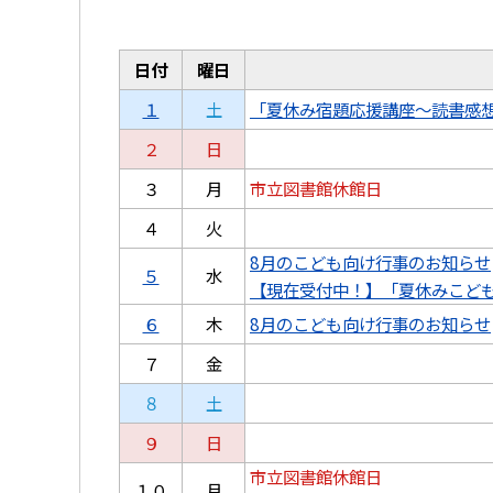
日付
曜日
１
土
「夏休み宿題応援講座～読書感
２
日
３
月
市立図書館休館日
４
火
8月のこども向け行事のお知らせ
５
水
【現在受付中！】「夏休みこど
６
木
8月のこども向け行事のお知らせ
７
金
８
土
９
日
市立図書館休館日
１０
月