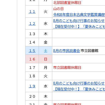
北部図書室休館日
山の日
１１
火
令和8年度日本古典文学鑑賞講座
8月のこども向け行事のお知らせ
１２
水
【現在受付中！】「夏休みこど
１３
木
１４
金
１５
土
8月の市民読書会
市立図書館
１６
日
１７
月
市立図書館休館日
１８
火
8月のこども向け行事のお知らせ
１９
水
【現在受付中！】「夏休みこど
２０
木
２１
金
市立図書館休館日